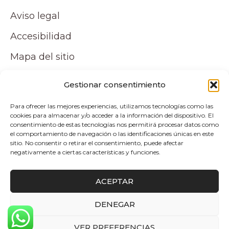
Aviso legal
Accesibilidad
Mapa del sitio
Tu cuenta
Gestionar consentimiento
Para ofrecer las mejores experiencias, utilizamos tecnologías como las
Mi cuenta
cookies para almacenar y/o acceder a la información del dispositivo. El
consentimiento de estas tecnologías nos permitirá procesar datos como
Carrito
el comportamiento de navegación o las identificaciones únicas en este
sitio. No consentir o retirar el consentimiento, puede afectar
negativamente a ciertas características y funciones.
Pagos y envíos
ACEPTAR
Politica de envio y devoluciones
DENEGAR
0
Copyright © 2026 Atelier by Pepita Home |
VER PREFERENCIAS