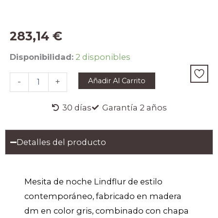
283,14
€
MESITA
Disponibilidad:
2 disponibles
DE
NOCHE
Añadir Al Carrito
-
+
LINDFLUR
cantidad
30 días
Garantía 2 años
Detalles del producto
Mesita de noche Lindflur de estilo
contemporáneo, fabricado en madera
dm en color gris, combinado con chapa