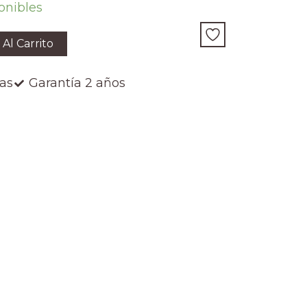
onibles
 Al Carrito
ías
Garantía 2 años