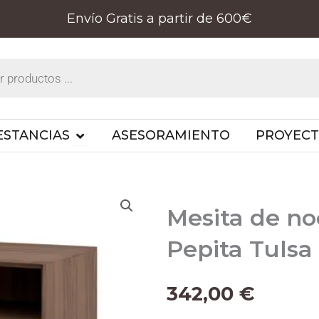
Envío Gratis a partir de 600€
PRODUCTOS
OPEN ESTANCIAS
ESTANCIAS
ASESORAMIENTO
PROYEC
Mesita de no
Pepita Tulsa
342,00
€