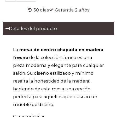
en
Madera
30 días
Garantía 2 años
Fresno
-
Colección
Detalles del producto
Junco
cantidad
La
mesa de centro chapada en madera
fresno
de la colección Junco es una
pieza moderna y elegante para cualquier
salón. Su diseño estilizado y mínimo
resalta la honestidad de la madera,
haciendo de esta mesa una opción
perfecta para aquellos que buscan un
mueble de diseño.
Características