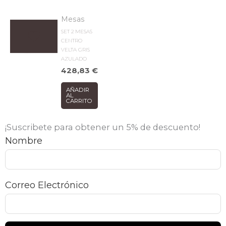
Mesas
SET 2 MESAS
CENTRO
VELTA GRIS
AZULADO
428,83
€
AÑADIR
AL
CARRITO
¡Suscribete para obtener un 5% de descuento!
Nombre
Correo Electrónico