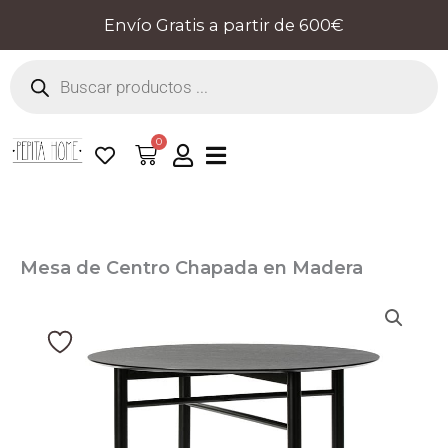
Ir
Envío Gratis a partir de 600€
al
Búsqueda
contenido
de
productos
0
Cart
Mesa de Centro Chapada en Madera
Fresno – Colección Junco