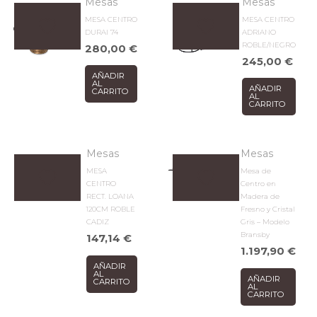
Mesas
Mesas
MESA CENTRO
MESA CENTRO
DURAI 74
ADRIANO
ROBLE/NEGRO
280,00
€
245,00
€
AÑADIR
AL
AÑADIR
CARRITO
AL
CARRITO
Mesas
Mesas
MESA
Mesa de
CENTRO
Centro en
RECT. LOANA
Madera de
120CM ROBLE
Fresno y Cristal
CADIZ
Gris – Modelo
Bransby
147,14
€
1.197,90
€
AÑADIR
AL
AÑADIR
CARRITO
AL
CARRITO