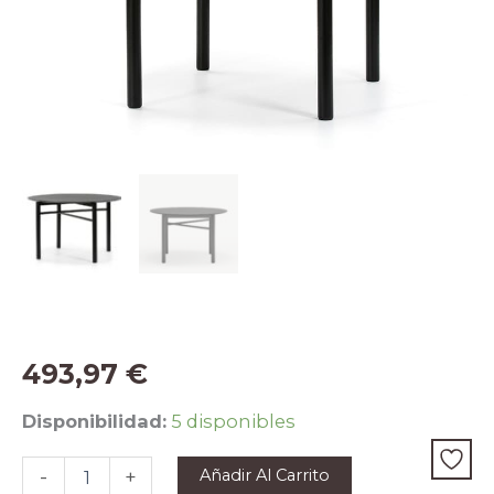
493,97
€
Mesa
Disponibilidad:
5 disponibles
de
Centro
Añadir Al Carrito
-
+
Chapada