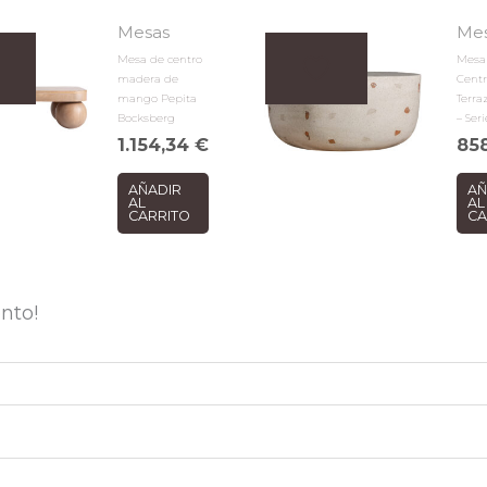
Mesas
Me
Mesa de centro
Mesa
madera de
Cent
mango Pepita
Terra
Bocksberg
– Ser
1.154,34
€
85
AÑADIR
AÑ
AL
AL
CARRITO
CA
nto!