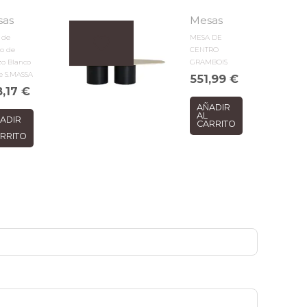
sas
Mesas
 de
MESA DE
ro de
CENTRO
zo Blanco
GRAMBOIS
ie S.MASSA
551,99
€
8,17
€
AÑADIR
AL
ADIR
CARRITO
RRITO