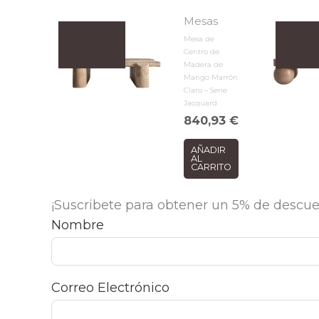
Mesas
Mesa de
Centro de
Madera de
Mango Marrón
Claro – Serie
Jacquard
840,93
€
AÑADIR
AL
CARRITO
¡Suscribete para obtener un 5% de descue
Nombre
Correo Electrónico