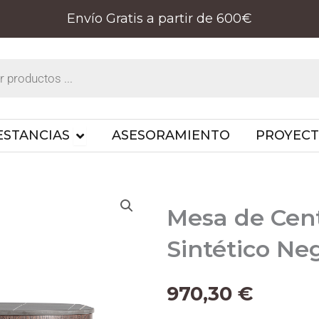
Envío Gratis a partir de 600€
PRODUCTOS
OPEN ESTANCIAS
ESTANCIAS
ASESORAMIENTO
PROYEC
Mesa de Cen
Sintético Ne
970,30
€