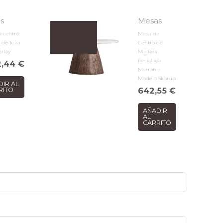
s
Mesas
 centro
Mesa de
 de teka
Centro de
Erloy
Madera
Reciclada
2,44
€
Marrón –
Modelo Skorup
DIR AL
642,55
€
RITO
AÑADIR
AL
CARRITO