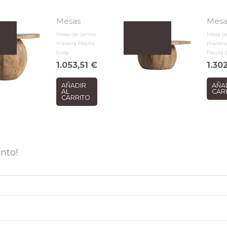
Mesas
Mesa
Mesa de centro
Mesa de
madera Pepita
madera
Erloy
Pepita 
1.053,51
€
1.30
AÑADIR
AÑA
AL
CAR
CARRITO
nto!