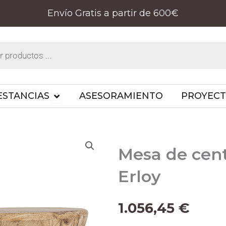
Envío Gratis a partir de 600€
PRODUCTOS
OPEN ESTANCIAS
ESTANCIAS
ASESORAMIENTO
PROYEC
Mesa de cen
Erloy
1.056,45
€