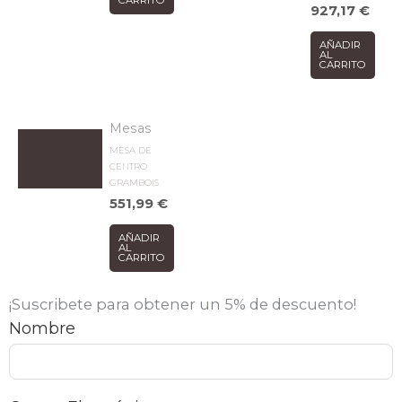
CARRITO
927,17
€
AÑADIR
AL
CARRITO
Mesas
MESA DE
CENTRO
GRAMBOIS
551,99
€
AÑADIR
AL
CARRITO
¡Suscribete para obtener un 5% de descuento!
Nombre