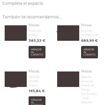
Completa el espacio
También te recomendamos…
Mesas
Mesas
TAVOLINO
MESA DE
SURSEE
CENTRO DUBÍ
383,33
€
689,99
€
AÑADIR
AÑADIR
AL
AL
CARRITO
CARRITO
Mesas
Mesas
MESA DE
Mesa de
CENTRO
Centro de
TAKALA
Madera de
Mango
193,84
€
Marrón Claro
– Serie
AÑADIR
Jacquard
AL