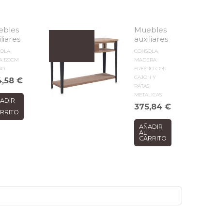
ebles
Muebles
iliares
auxiliares
SOLA
CONSOLA
A 120CM
MADERA
RO
FRESNO CON
CAJON Y
4,58
€
PATAS
METALICAS
ADIR
375,84
€
RRITO
AÑADIR
AL
CARRITO