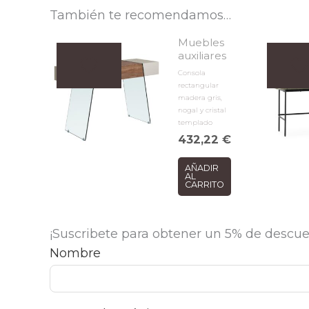
También te recomendamos…
Muebles
auxiliares
Consola
rectangular
madera gris,
nogal y cristal
templado
432,22
€
AÑADIR
AL
CARRITO
¡Suscribete para obtener un 5% de descue
Nombre