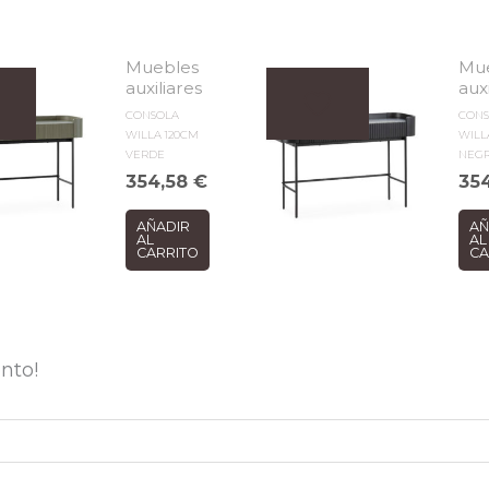
Muebles
Mu
auxiliares
aux
CONSOLA
CON
WILLA 120CM
WILL
VERDE
NEG
354,58
€
35
AÑADIR
AÑ
AL
AL
CARRITO
CA
nto!