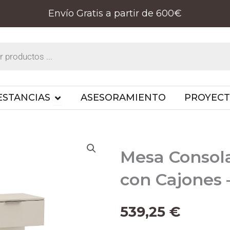
Envío Gratis a partir de 600€
PRODUCTOS
OPEN ESTANCIAS
ESTANCIAS
ASESORAMIENTO
PROYEC
Mesa Consol
con Cajones
539,25
€