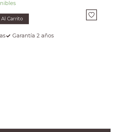
nibles
 Al Carrito
ías
Garantía 2 años