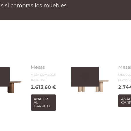
tis si compras los muebles.
Mesas
Mesa
MESA COMEDOR
MESA C
TREIGNAC
PRAYSS
2.613,60
€
2.74
AÑADIR
AÑAD
AL
CARR
CARRITO