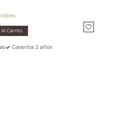
onibles
 Al Carrito
ías
Garantía 2 años