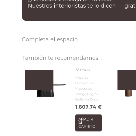
Nuestros interioristas te lo dicen — gra
Completa el espacio
También te recomendamos…
Mesas
Mesa de
Comedor de
Madera de
Mango Negro –
Estilo Art Deco
1.807,74
€
AÑADIR
AL
CARRITO