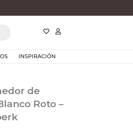
TOS
INSPIRACIÓN
edor de
Blanco Roto –
perk