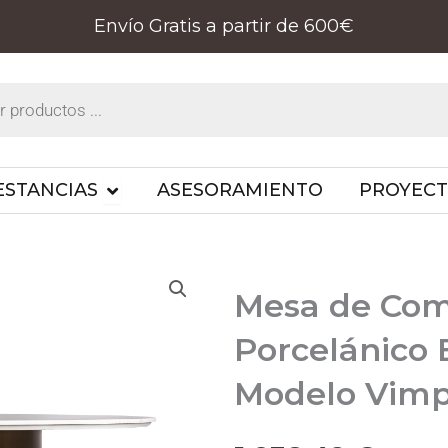
Envío Gratis a partir de 600€
PRODUCTOS
OPEN ESTANCIAS
ESTANCIAS
ASESORAMIENTO
PROYEC
Mesa de Com
Porcelánico 
Modelo Vim