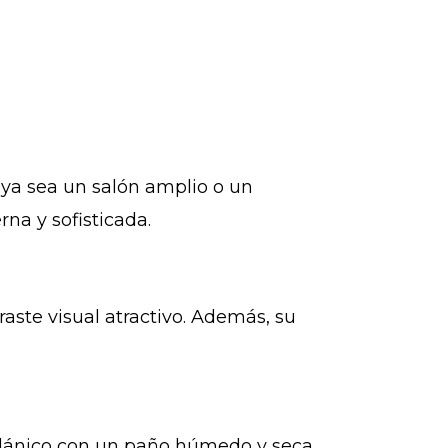
ya sea un salón amplio o un
na y sofisticada.
aste visual atractivo. Además, su
elánico con un paño húmedo y seca