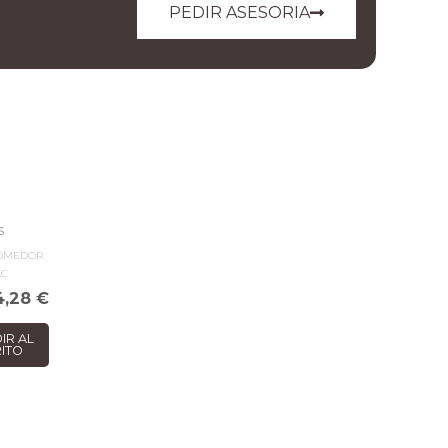
PEDIR ASESORIA
s
OMEDOR
AC
4,28
€
IR AL
ITO