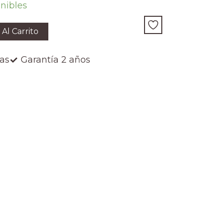
onibles
 Al Carrito
ías
Garantía 2 años