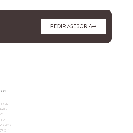
PEDIR ASESORIA
sas
A
EDOR
RAL-
RO
ERA-
RO 140 X
 77 CM