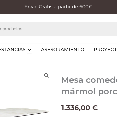
Envío Gratis a partir de 600€
PRODUCTOS
OPEN ESTANCIAS
ESTANCIAS
ASESORAMIENTO
PROYEC
Mesa comedor
mármol porc
1.336,00
€