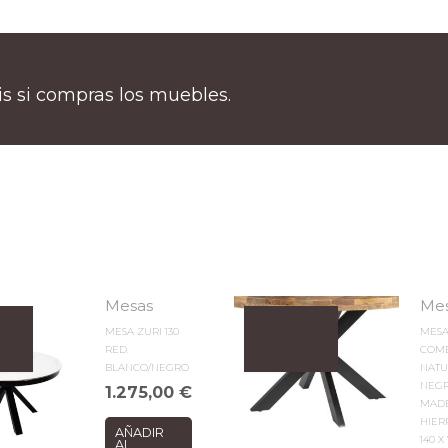
tis si compras los muebles.
Mesas
Me
MESA ZURI 130
MES
RED.
COM
BLANCO/NEGRO
NATU
NEG
1.275,00
€
MAD
HIER
AÑADIR
140 X
AL