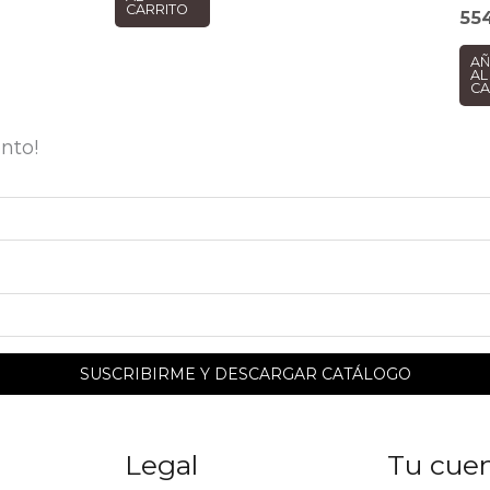
CARRITO
55
AÑ
AL
CA
nto!
Legal
Tu cue