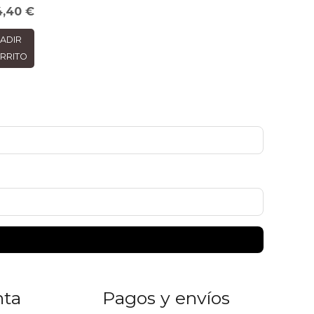
4,40
€
ADIR
RRITO
nta
Pagos y envíos