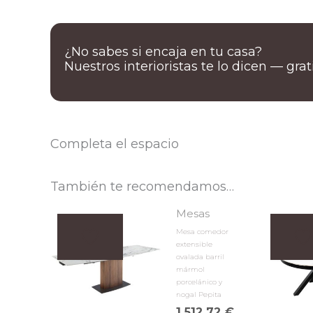
¿No sabes si encaja en tu casa?
Nuestros interioristas te lo dicen — gra
Completa el espacio
También te recomendamos…
Mesas
Mesa comedor
extensible
ovalada barril
mármol
porcelánico y
nogal Pepita
1.512,72
€