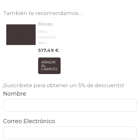
También te recomendamos…
Mesas
MESA
COMEDOR
BREIL
517,49
€
AÑADIR
AL
CARRITO
¡Suscribete para obtener un 5% de descuento!
Nombre
Correo Electrónico