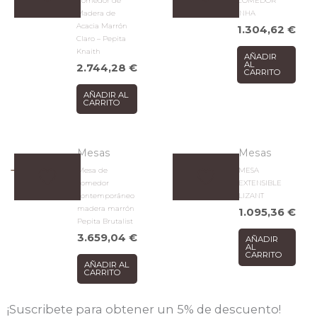
Comedor de
COMEDOR
Madera de
INHA
Acacia Marrón
1.304,62
€
Claro – Pepita
Knaith
AÑADIR
AL
2.744,28
€
CARRITO
AÑADIR AL
CARRITO
Mesas
Mesas
Mesa de
MESA
comedor
EXTENSIBLE
contemporáneo
LIZANT
madera marrón
1.095,36
€
Pepita Brutalist
3.659,04
€
AÑADIR
AL
CARRITO
AÑADIR AL
CARRITO
¡Suscribete para obtener un 5% de descuento!