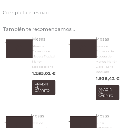
Completa el espacio
También te recomendamos…
Mesas
Mesas
Mesa de
Mesa de
Comedor de
Comedor de
Madera Tropical
Madera de
Marrón –
Mango Marrón
Modelo Toigne
Claro – Serie
Jacquard
1.285,02
€
1.938,42
€
AÑADIR
AL
AÑADIR
CARRITO
AL
CARRITO
Mesas
Mesas
Mesa de
MESA