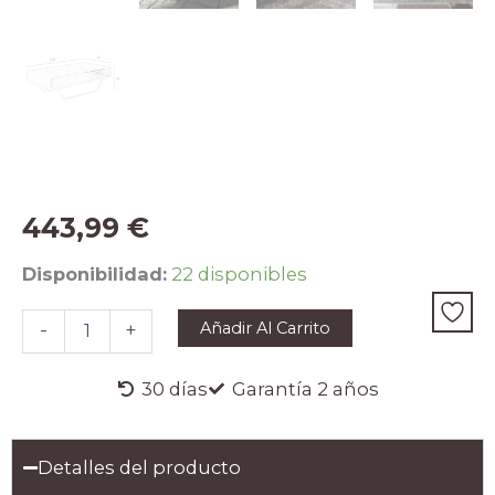
443,99
€
Mesa
Disponibilidad:
22 disponibles
centro
rectangular
Añadir Al Carrito
-
+
nogal
y
acero
30 días
Garantía 2 años
cromado
cantidad
Detalles del producto