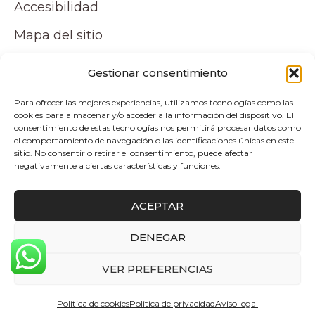
Accesibilidad
Mapa del sitio
Tu cuenta
Gestionar consentimiento
Para ofrecer las mejores experiencias, utilizamos tecnologías como las
Mi cuenta
cookies para almacenar y/o acceder a la información del dispositivo. El
consentimiento de estas tecnologías nos permitirá procesar datos como
Carrito
el comportamiento de navegación o las identificaciones únicas en este
sitio. No consentir o retirar el consentimiento, puede afectar
negativamente a ciertas características y funciones.
Pagos y envíos
ACEPTAR
Politica de envio y devoluciones
DENEGAR
0
Copyright © 2026 Atelier by Pepita Home |
VER PREFERENCIAS
Desarrollado por Alpelupe Soluciones
Politica de cookies
Politica de privacidad
Aviso legal