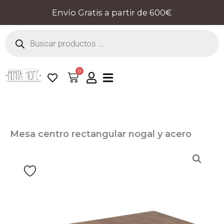
Ir
Envío Gratis a partir de 600€
al
Búsqueda
contenido
de
productos
0
Cart
Mesa centro rectangular nogal y acero
cromado