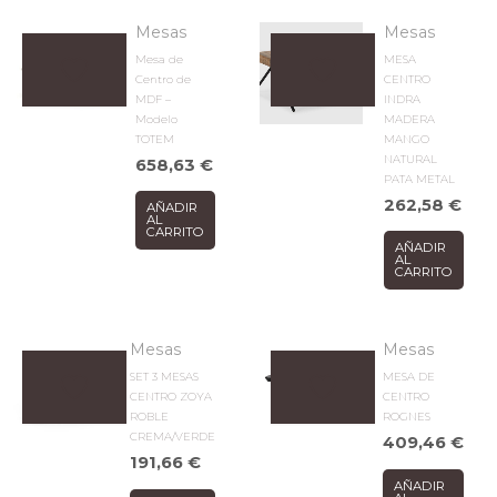
Mesas
Mesas
Mesa de
MESA
Centro de
CENTRO
MDF –
INDRA
Modelo
MADERA
TOTEM
MANGO
NATURAL
658,63
€
PATA METAL
262,58
€
AÑADIR
AL
CARRITO
AÑADIR
AL
CARRITO
Mesas
Mesas
SET 3 MESAS
MESA DE
CENTRO ZOYA
CENTRO
ROBLE
ROGNES
CREMA/VERDE
409,46
€
191,66
€
AÑADIR