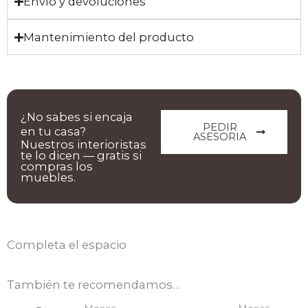
Envío y devoluciones
Mantenimiento del producto
¿No sabes si encaja
PEDIR
en tu casa?
ASESORIA
Nuestros interioristas
te lo dicen — gratis si
compras los
muebles.
Completa el espacio
También te recomendamos…