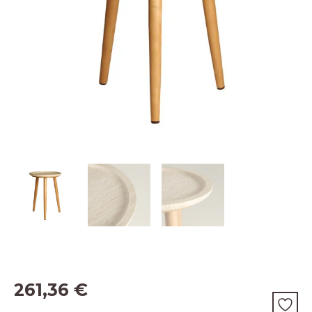
261,36
€