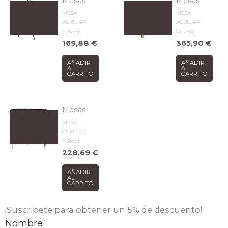
Mesas
Mesas
MESA
MESA
AUXILIAR
AUXILIAR
FUSSEN
VIDEIX
169,88
€
365,90
€
AÑADIR
AÑADIR
AL
AL
CARRITO
CARRITO
Mesas
MESA
AUXILIAR
FUSSEN
228,69
€
AÑADIR
AL
CARRITO
¡Suscribete para obtener un 5% de descuento!
Nombre