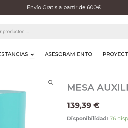
Envío Gratis a partir de 600€
PRODUCTOS
OPEN ESTANCIAS
ESTANCIAS
ASESORAMIENTO
PROYEC
MESA AUXIL
139,39
€
MESA
Disponibilidad:
76 dis
AUXILIAR