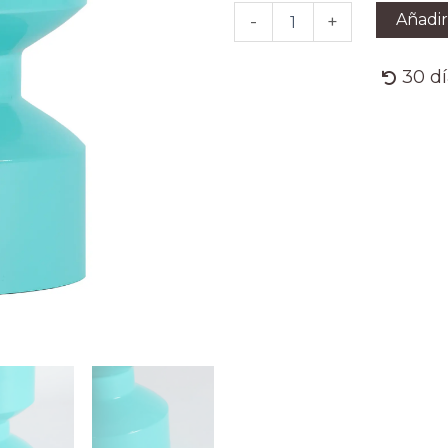
POP
Añadir
-
+
cantidad
30 d