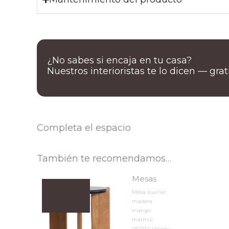
¿No sabes si encaja en tu casa?
Nuestros interioristas te lo dicen — gra
Completa el espacio
También te recomendamos…
Mesas
Mesa auxiliar
madera
mango
mármol
PEPITA Valigny