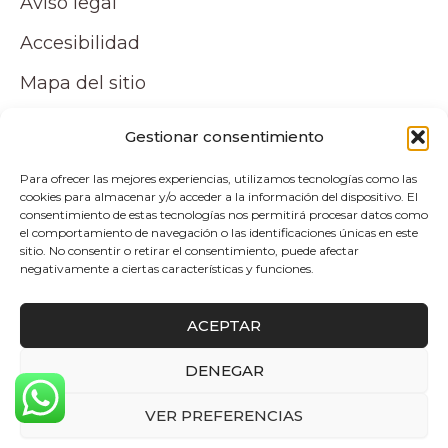
Aviso legal
Accesibilidad
Mapa del sitio
Tu cuenta
Gestionar consentimiento
Para ofrecer las mejores experiencias, utilizamos tecnologías como las
Mi cuenta
cookies para almacenar y/o acceder a la información del dispositivo. El
consentimiento de estas tecnologías nos permitirá procesar datos como
Carrito
el comportamiento de navegación o las identificaciones únicas en este
sitio. No consentir o retirar el consentimiento, puede afectar
negativamente a ciertas características y funciones.
Pagos y envíos
ACEPTAR
Politica de envio y devoluciones
DENEGAR
0
Copyright © 2026 Atelier by Pepita Home |
VER PREFERENCIAS
Desarrollado por Alpelupe Soluciones