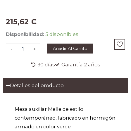
215,62
€
MESA
Disponibilidad:
5 disponibles
AUXILIAR
MELLE
Añadir Al Carrito
-
+
cantidad
30 días
Garantía 2 años
Detalles del producto
Mesa auxiliar Melle de estilo
contemporáneo, fabricado en hormigón
armado en color verde.