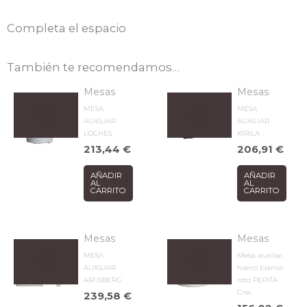
Completa el espacio
También te recomendamos…
Mesas
Mesas
MESA
MESA
AUXILIAR
AUXILIAR
LOCHES
KIRILA
213,44
€
206,91
€
AÑADIR
AÑADIR
AL
AL
CARRITO
CARRITO
Mesas
Mesas
MESA
Mesa auxiliar
AUXILIAR
hierro blanco
ARNSBERG
roto PEPITA
Grei
239,58
€