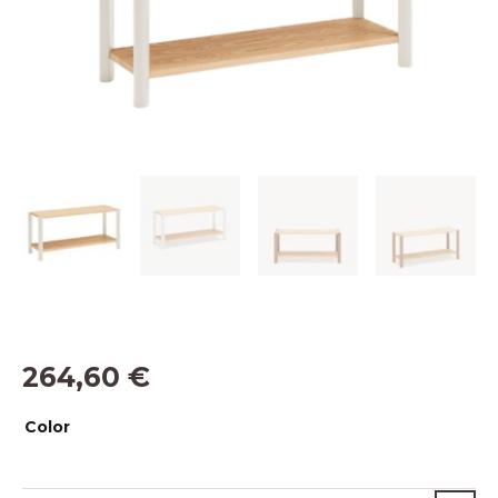
264,60
€
Estantería
Color
de
Roble
Color