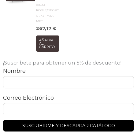
88CM
ROBLE/NEGRO
SILKY PATA
MET
267,17
€
AÑADIR
AL
CARRITO
¡Suscribete para obtener un 5% de descuento!
Nombre
Correo Electrónico