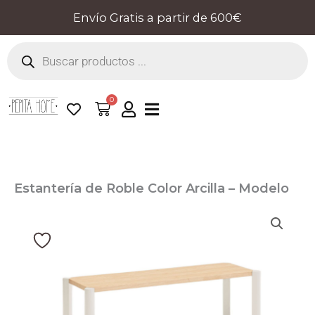
Ir
Envío Gratis a partir de 600€
al
Búsqueda
contenido
de
productos
0
Cart
Estantería de Roble Color Arcilla – Modelo
BONA