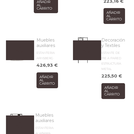
223,16
€
AÑADIR
AL
CARRITO
AÑADIR
AL
CARRITO
Muebles
Decoración
auxiliares
y Textiles
ESTANTERIA
ESTANTE DE
ARNSBERG
PIE A PARED
ESTRUCTURA
426,93
€
METAL
225,50
€
AÑADIR
AL
CARRITO
AÑADIR
AL
CARRITO
Muebles
auxiliares
ESTANTERIA
ALABAMA