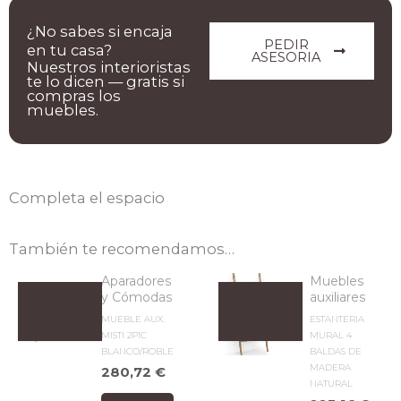
¿No sabes si encaja
PEDIR
en tu casa?
ASESORIA
Nuestros interioristas
te lo dicen — gratis si
compras los
muebles.
Completa el espacio
También te recomendamos…
Aparadores
Muebles
y Cómodas
auxiliares
MUEBLE AUX.
ESTANTERIA
MISTI 2P1C
MURAL 4
BLANCO/ROBLE
BALDAS DE
MADERA
280,72
€
NATURAL