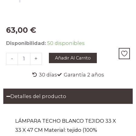
63,00
€
LÁMPARA
Disponibilidad:
50 disponibles
TECHO
BLANCO
Añadir Al Carrito
-
+
TEJIDO
33
X
30 días
Garantía 2 años
33
X
47
Detalles del producto
CM
cantidad
LÁMPARA TECHO BLANCO TEJIDO 33 X
33 X 47 CM Material: tejido (100%