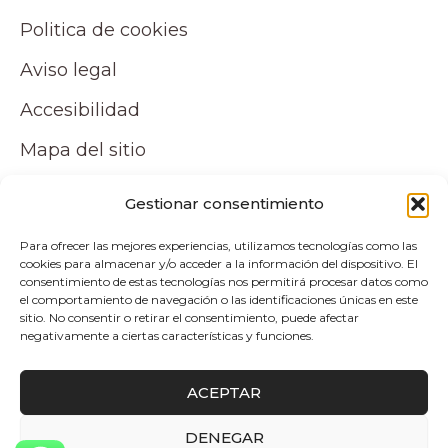
Politica de cookies
Aviso legal
Accesibilidad
Mapa del sitio
Tu cuenta
Gestionar consentimiento
Para ofrecer las mejores experiencias, utilizamos tecnologías como las
Mi cuenta
cookies para almacenar y/o acceder a la información del dispositivo. El
consentimiento de estas tecnologías nos permitirá procesar datos como
Carrito
el comportamiento de navegación o las identificaciones únicas en este
sitio. No consentir o retirar el consentimiento, puede afectar
negativamente a ciertas características y funciones.
Pagos y envíos
ACEPTAR
Politica de envio y devoluciones
DENEGAR
0