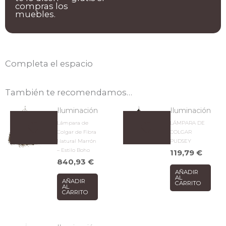
compras los
muebles.
Completa el espacio
También te recomendamos…
Iluminación
Iluminación
Lámpara de
LÁMPARA DE
Colgar de Fibra
COLGAR
Natural Marrón
PUDSEY
– Estilo Boho
119,79
€
840,93
€
AÑADIR
AL
AÑADIR
CARRITO
AL
CARRITO