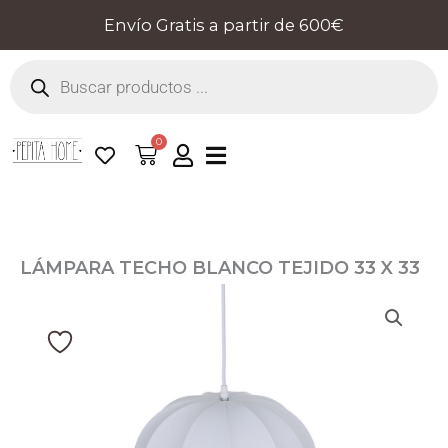
Ir
Envío Gratis a partir de 600€
al
Búsqueda
contenido
de
productos
0
Cart
LÁMPARA TECHO BLANCO TEJIDO 33 X 33
X 47 CM