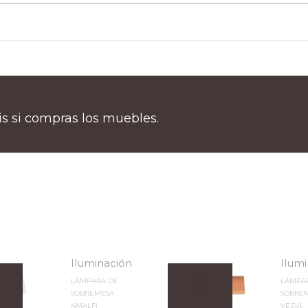
tis si compras los muebles.
Iluminación
Ilum
LÁMPARA DE
LÁMPA
SOBREMESA
SOBRE
AMALFI
VEZIA