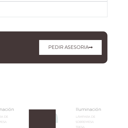
PEDIR ASESORIA
inación
Iluminación
RA DE
LÁMPARA DE
MESA
SOBREMESA
TRESA