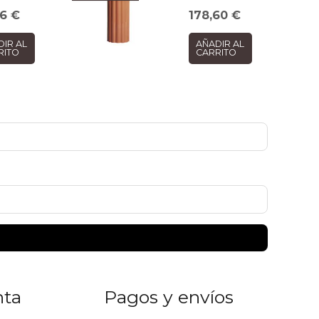
26
€
178,60
€
DIR AL
AÑADIR AL
RITO
CARRITO
nta
Pagos y envíos