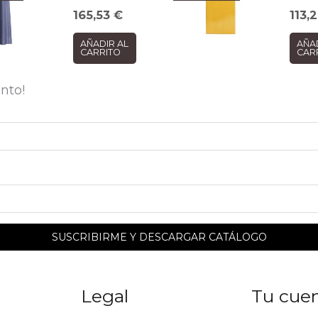
165,53
€
113,
AÑADIR AL
AÑA
CARRITO
CAR
nto!
Legal
Tu cue