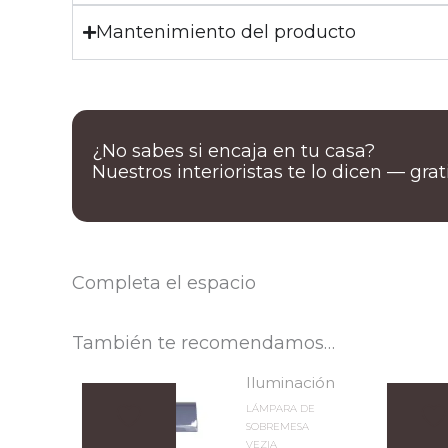
Mantenimiento del producto
¿No sabes si encaja en tu casa?
Nuestros interioristas te lo dicen — gra
Completa el espacio
También te recomendamos…
Iluminación
LÁMPARA DE
SOBREMESA
VEZIA