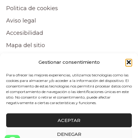
Politica de cookies
Aviso legal
Accesibilidad
Mapa del sitio
Tu cuenta
Gestionar consentimiento
Para ofrecer las mejores experiencias, utilizamos tecnologías como las
Mi cuenta
cookies para almacenar y/o acceder a la información del dispositivo. El
consentimiento de estas tecnologías nos permitirá procesar datos como
Carrito
el comportamiento de navegación o las identificaciones únicas en este
sitio. No consentir o retirar el consentimiento, puede afectar
negativamente a ciertas características y funciones.
Pagos y envíos
ACEPTAR
Politica de envio y devoluciones
DENEGAR
0