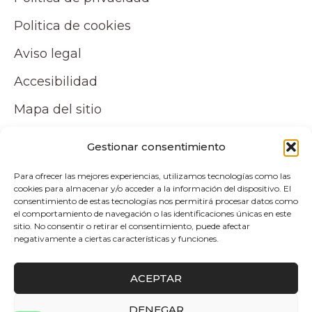
Politica de cookies
Aviso legal
Accesibilidad
Mapa del sitio
Tu cuenta
Gestionar consentimiento
Para ofrecer las mejores experiencias, utilizamos tecnologías como las
Mi cuenta
cookies para almacenar y/o acceder a la información del dispositivo. El
consentimiento de estas tecnologías nos permitirá procesar datos como
Carrito
el comportamiento de navegación o las identificaciones únicas en este
sitio. No consentir o retirar el consentimiento, puede afectar
negativamente a ciertas características y funciones.
Pagos y envíos
ACEPTAR
Politica de envio y devoluciones
DENEGAR
0