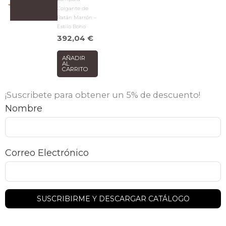
Colgante de
Ratán Marrón –
Estilo Boho
392,04
€
AÑADIR
AL
CARRITO
¡Suscribete para obtener un 5% de descuento!
Nombre
Correo Electrónico