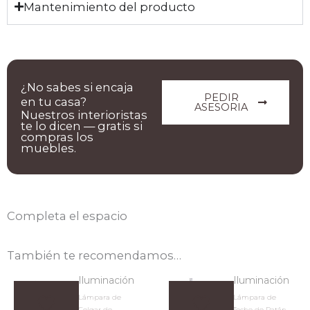
Mantenimiento del producto
¿No sabes si encaja
PEDIR
en tu casa?
ASESORIA
Nuestros interioristas
te lo dicen — gratis si
compras los
muebles.
Completa el espacio
También te recomendamos…
Iluminación
Iluminación
Lámpara de
Lámpara de
Colgar de
Techo de Ratán