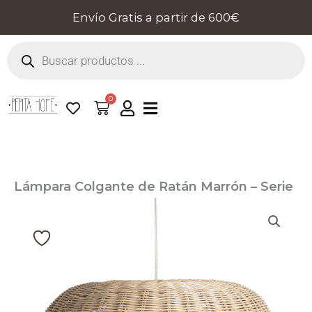
Ir
Envío Gratis a partir de 600€
al
Búsqueda
contenido
de
productos
0
Cart
Lámpara Colgante de Ratán Marrón – Serie
Tekax