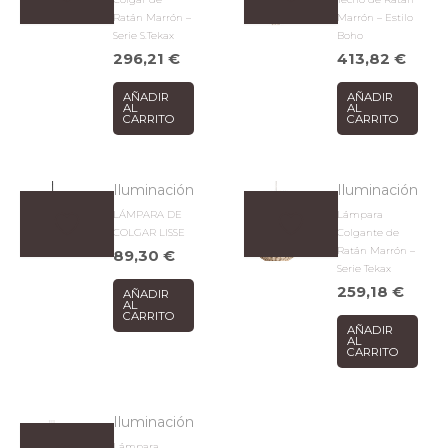
Ratán Marrón –
Marrón – Estilo
Serie S.Tekax
Boho
296,21
€
413,82
€
AÑADIR
AÑADIR
AL
AL
CARRITO
CARRITO
Iluminación
Iluminación
LÁMPARA DE
Lámpara
COLGAR LISSE
Colgante de
Ratán Marrón –
89,30
€
Serie Tekax
259,18
€
AÑADIR
AL
CARRITO
AÑADIR
AL
CARRITO
Iluminación
Lámpara