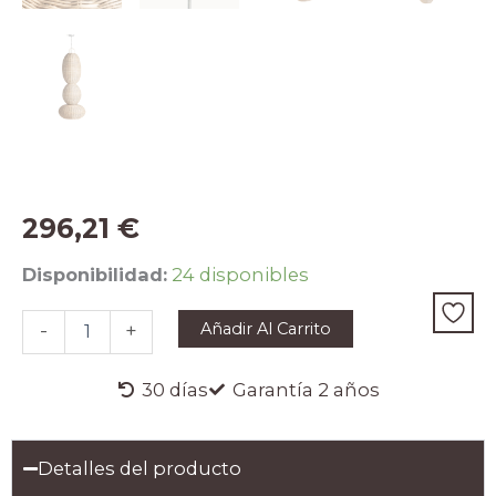
296,21
€
Lámpara
Disponibilidad:
24 disponibles
Colgante
de
Añadir Al Carrito
-
+
Ratán
Marrón
-
30 días
Garantía 2 años
Serie
Tekax
cantidad
Detalles del producto