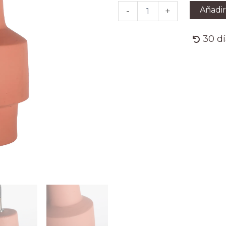
COLGAR
Añadir
-
+
SWAHILI
cantidad
30 d