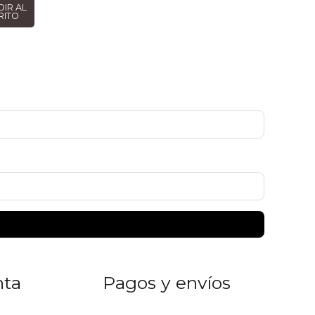
DIR AL
RITO
nta
Pagos y envíos