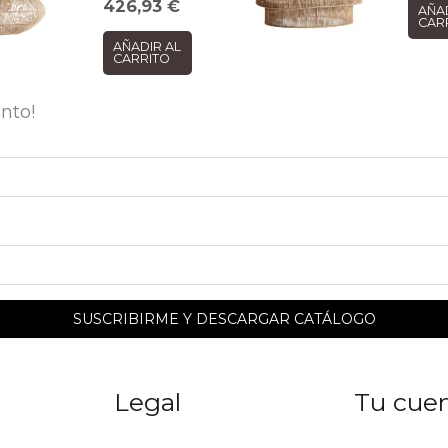
426,93
€
AÑA
CAR
AÑADIR AL
CARRITO
nto!
Legal
Tu cue