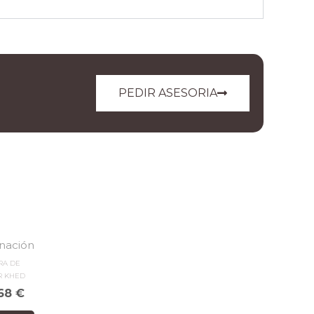
PEDIR ASESORIA
inación
RA DE
R KHED
,68
€