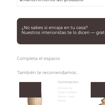
¿No sabes si encaja en tu casa?
Nuestros interioristas te lo dicen — gra
Completa el espacio
También te recomendamos…
Iluminación
Lámpara de
Colgar de Ratán
Marrón – Serie
S.Tekax