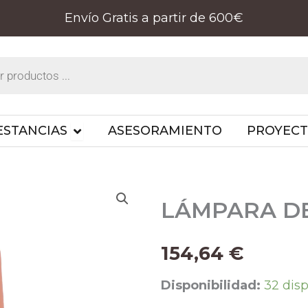
Envío Gratis a partir de 600€
PRODUCTOS
OPEN ESTANCIAS
ESTANCIAS
ASESORAMIENTO
PROYEC
LÁMPARA DE
154,64
€
LÁMPARA
Disponibilidad:
32 dis
DE