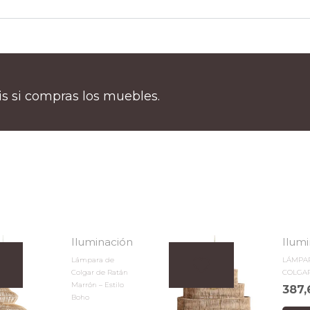
tis si compras los muebles.
Iluminación
Ilum
Lámpara de
LÁMPA
Colgar de Ratán
COLGA
Marrón – Estilo
387
Boho