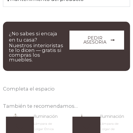
¿No sabes si encaja
PEDIR
en tu casa?
ASESORIA
Nuestros interioristas
te lo dicen — gratis si
compras los
muebles.
Completa el espacio
También te recomendamos…
Iluminación
Iluminación
Lámpara de
Lámpara de
Colgar Étnica
Colgar de