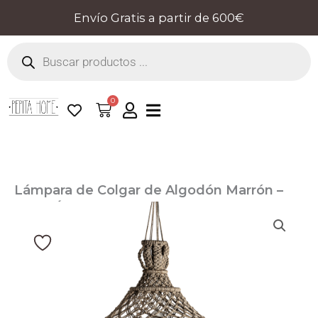
Ir
Envío Gratis a partir de 600€
al
Búsqueda
contenido
de
productos
0
Cart
Lámpara de Colgar de Algodón Marrón –
Estilo Étnico