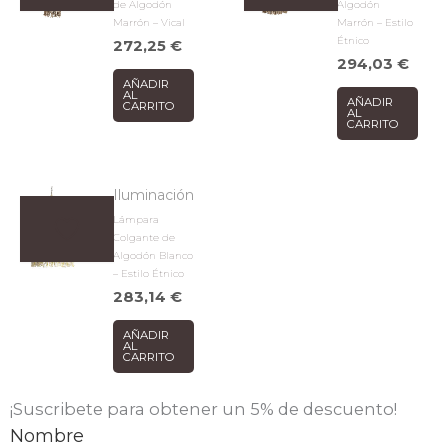
de Algodón
Algodón
Marrón – Vical
Marrón – Estilo
Étnico
272,25
€
294,03
€
AÑADIR
AL
AÑADIR
CARRITO
AL
CARRITO
Iluminación
Lámpara
Colgante de
Algodón Blanco
– Estilo Étnico
283,14
€
AÑADIR
AL
CARRITO
¡Suscribete para obtener un 5% de descuento!
Nombre