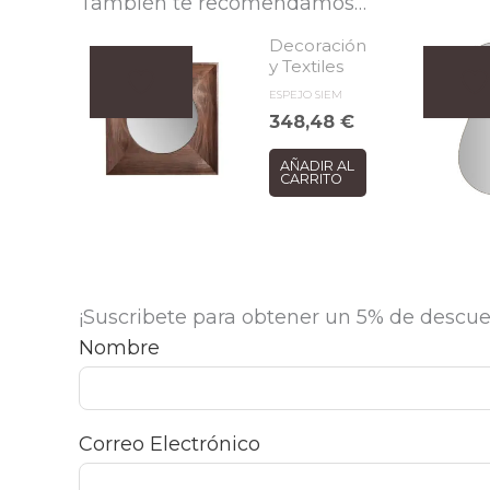
También te recomendamos…
Decoración
y Textiles
ESPEJO SIEM
348,48
€
AÑADIR AL
CARRITO
¡Suscribete para obtener un 5% de descue
Nombre
Correo Electrónico