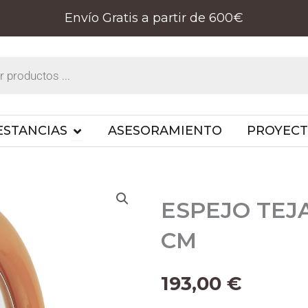
Envío Gratis a partir de 600€
PRODUCTOS
OPEN ESTANCIAS
ESTANCIAS
ASESORAMIENTO
PROYEC
ESPEJO TEJA
CM
193,00
€