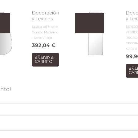
Decoración
Deco
y Textiles
y Tex
Espejo de Hierro
ESPEJO
Dorado Moderno
VESTID
– Serie Villajo
NEGRO
DECORA
392,04
€
X 2,50 X
99,
AÑADIR AL
CARRITO
AÑA
CAR
nto!