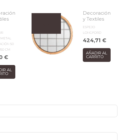
ración
Decoración
tiles
y Textiles
ESPEJO
OR
LONGFORD
 METAL
424,71
€
CIÓN 50
 150 CM
AÑADIR AL
90
€
CARRITO
DIR AL
RITO