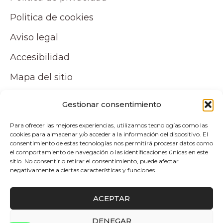
Politica de cookies
Aviso legal
Accesibilidad
Mapa del sitio
Tu cuenta
Gestionar consentimiento
Para ofrecer las mejores experiencias, utilizamos tecnologías como las
Mi cuenta
cookies para almacenar y/o acceder a la información del dispositivo. El
consentimiento de estas tecnologías nos permitirá procesar datos como
Carrito
el comportamiento de navegación o las identificaciones únicas en este
sitio. No consentir o retirar el consentimiento, puede afectar
negativamente a ciertas características y funciones.
Pagos y envíos
ACEPTAR
Politica de envio y devoluciones
DENEGAR
0