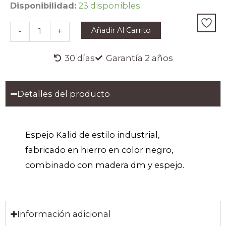
ESPEJO
Disponibilidad:
23 disponibles
KALID
cantidad
Añadir Al Carrito
-
+
30 días
Garantía 2 años
Detalles del producto
Espejo Kalid de estilo industrial,
fabricado en hierro en color negro,
combinado con madera dm y espejo.
Información adicional