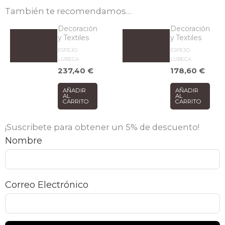
También te recomendamos…
Decoración
Decoración
y Textiles
y Textiles
ESPEJO
ESPEJO
LUBECA
LUBECA
237,40
€
178,60
€
AÑADIR
AÑADIR
AL
AL
CARRITO
CARRITO
¡Suscribete para obtener un 5% de descuento!
Nombre
Correo Electrónico