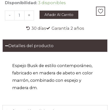
ESPEJO
Disponibilidad:
3 disponibles
BUSK
cantidad
Añadir Al Carrito
-
+
30 días
Garantía 2 años
Detalles del producto
Espejo Busk de estilo contemporáneo,
fabricado en madera de abeto en color
marrón, combinado con espejo y
madera dm.