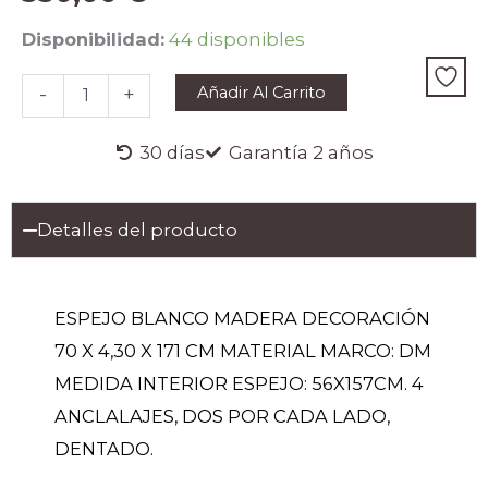
ESPEJO
Disponibilidad:
44 disponibles
BLANCO
MADERA
Añadir Al Carrito
-
+
DECORACIÓN
70
X
30 días
Garantía 2 años
4,30
X
171
Detalles del producto
CM
cantidad
ESPEJO BLANCO MADERA DECORACIÓN
70 X 4,30 X 171 CM MATERIAL MARCO: DM
MEDIDA INTERIOR ESPEJO: 56X157CM. 4
ANCLALAJES, DOS POR CADA LADO,
DENTADO.