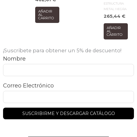
ESTRUCTURA
METAL NEGRA
AÑADIR
AL
265,44
€
CARRITO
AÑADIR
AL
CARRITO
¡Suscribete para obtener un 5% de descuento!
Nombre
Correo Electrónico