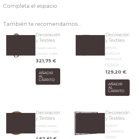
Completa el espacio
También te recomendamos…
Decoración
Decoración
y Textiles
y Textiles
Espejo pared
MESITA
ovalado nogal
AUXILIAR
METALICA
321,75
€
DORADA
129,20
€
AÑADIR
AL
CARRITO
AÑADIR
AL
CARRITO
Decoración
Decoración
y Textiles
y Textiles
Espejo pared
ESPEJO
redondo nogal
CUADRADO
120X120
462,61
€