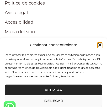
Politica de cookies
Aviso legal
Accesibilidad
Mapa del sitio
Tu cuenta
Gestionar consentimiento
Para ofrecer las mejores experiencias, utilizamos tecnologías como las
Mi cuenta
cookies para almacenar y/o acceder a la información del dispositivo. El
consentimiento de estas tecnologías nos permitirá procesar datos como
Carrito
el comportamiento de navegación o las identificaciones únicas en este
sitio. No consentir o retirar el consentimiento, puede afectar
negativamente a ciertas características y funciones.
Pagos y envíos
ACEPTAR
Politica de envio y devoluciones
DENEGAR
0