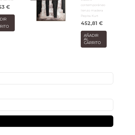
contemporáneo
,53
€
lienzo madera
Pepita Kurt
DIR
452,81
€
RITO
AÑADIR
AL
CARRITO