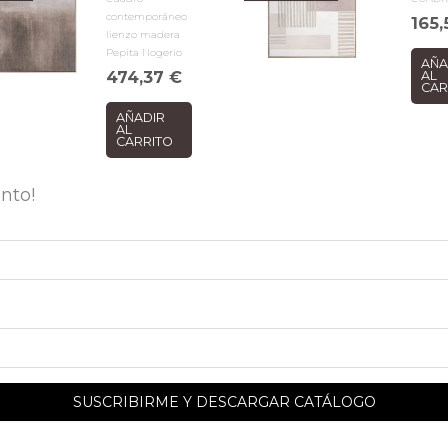
contemporáneo
165
lienzo madera
Pepita Nogerio
AÑA
474,37
€
AL
CAR
AÑADIR
AL
CARRITO
nto!