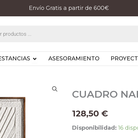
Envío Gratis a partir de 600€
PRODUCTOS
OPEN ESTANCIAS
ESTANCIAS
ASESORAMIENTO
PROYEC
CUADRO NA
128,50
€
CUADRO
Disponibilidad:
16 disp
NAKAL