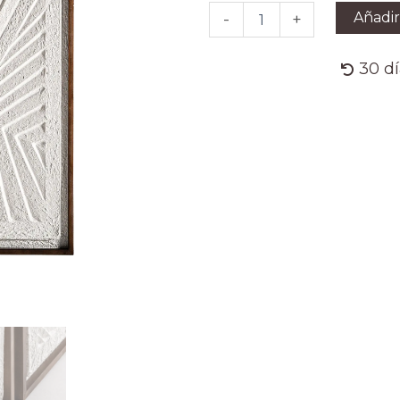
cantidad
Añadir
-
+
30 d