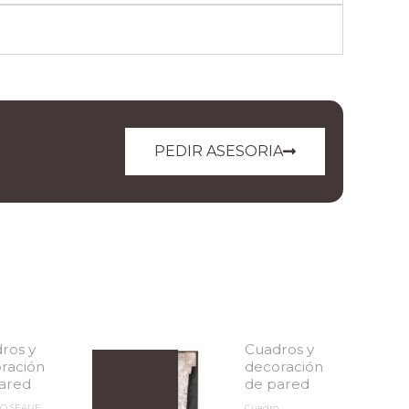
PEDIR ASESORIA
ros y
Cuadros y
ración
decoración
ared
de pared
O SEANE
Cuadro