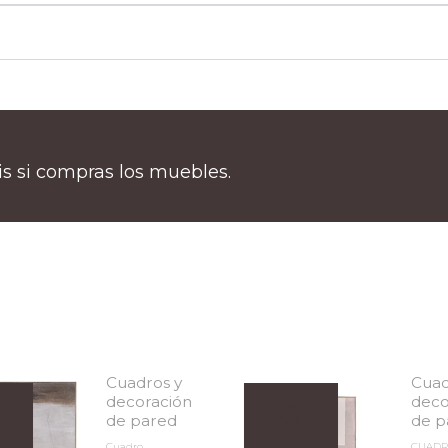
tis si compras los muebles.
Cuadros y
Cuad
decoración
deco
de pared
de p
Cuadro
CUADR