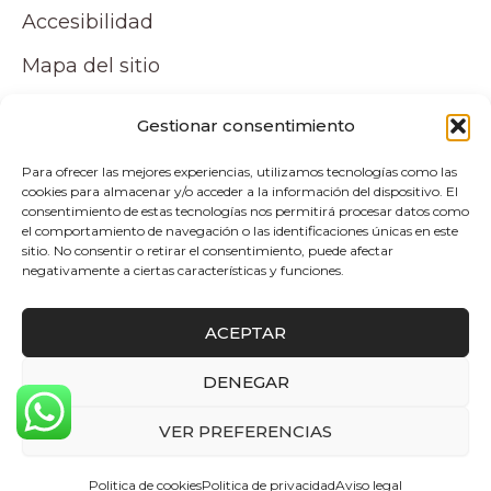
Accesibilidad
Mapa del sitio
Tu cuenta
Gestionar consentimiento
Para ofrecer las mejores experiencias, utilizamos tecnologías como las
Mi cuenta
cookies para almacenar y/o acceder a la información del dispositivo. El
consentimiento de estas tecnologías nos permitirá procesar datos como
Carrito
el comportamiento de navegación o las identificaciones únicas en este
sitio. No consentir o retirar el consentimiento, puede afectar
negativamente a ciertas características y funciones.
Pagos y envíos
ACEPTAR
Politica de envio y devoluciones
DENEGAR
0
Copyright © 2026 Atelier by Pepita Home |
VER PREFERENCIAS
Desarrollado por Alpelupe Soluciones
Politica de cookies
Politica de privacidad
Aviso legal