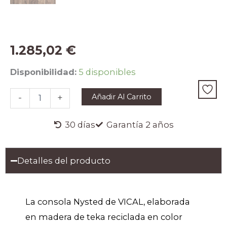
1.285,02
€
Consola
Disponibilidad:
5 disponibles
estilo
colonial
Añadir Al Carrito
-
+
madera
de
teka
30 días
Garantía 2 años
Pepita
cantidad
Detalles del producto
La consola Nysted de VICAL, elaborada
en madera de teka reciclada en color