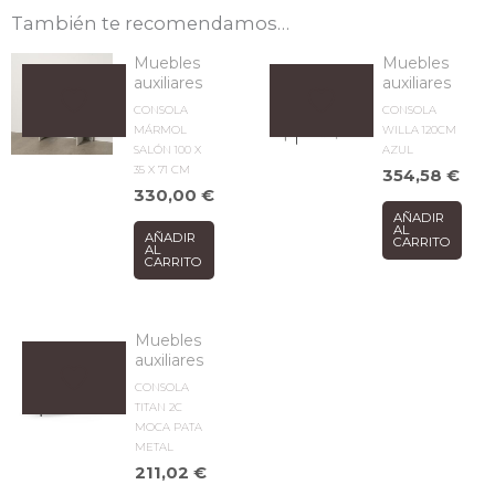
También te recomendamos…
Muebles
Muebles
auxiliares
auxiliares
CONSOLA
CONSOLA
MÁRMOL
WILLA 120CM
SALÓN 100 X
AZUL
35 X 71 CM
354,58
€
330,00
€
AÑADIR
AL
AÑADIR
CARRITO
AL
CARRITO
Muebles
auxiliares
CONSOLA
TITAN 2C
MOCA PATA
METAL
211,02
€