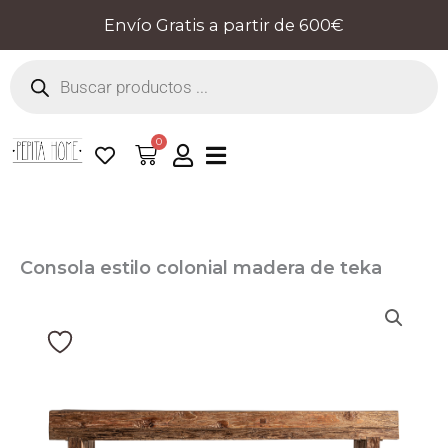
Ir
Envío Gratis a partir de 600€
al
Búsqueda
contenido
de
productos
0
Cart
Consola estilo colonial madera de teka
Pepita