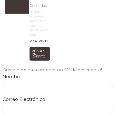
y
Cómodas
CÓMODA
ESTEFANIA
2+2C VERDE
KAKI
444C/BLANCO
WAX
234,26
€
AÑADIR
AL
CARRITO
¡Suscribete para obtener un 5% de descuento!
Nombre
Correo Electrónico