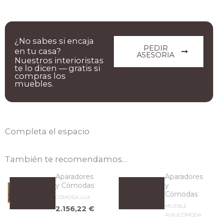
¿No sabes si encaja
PEDIR
en tu casa?
ASESORIA
Nuestros interioristas
te lo dicen — gratis si
compras los
muebles.
Completa el espacio
También te recomendamos…
Aparadores
Aparadores
y Cómodas
y
Cómodas
CÓMODA LUX
MUEBLE
2.156,22
€
AUX./COMODA