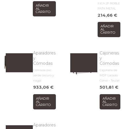
INCA 2P ROBLE
AÑADIR
PATA METAL
AL
CARRITO
214,66
€
AÑADIR
AL
CARRITO
Aparadores
Cajoneras
y
y
Cómodas
Cómodas
Cómoda pvc
Cajonera de
verde oscuro y
MDF Lacado
nogal
Corvo – Teulat
933,06
€
501,81
€
AÑADIR
AÑADIR
AL
AL
CARRITO
CARRITO
Aparadores