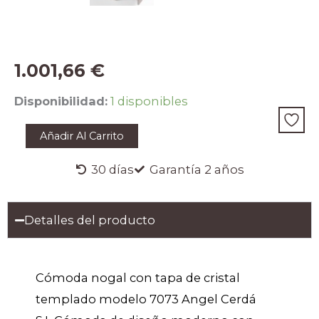
1.001,66
€
Cómoda
Disponibilidad:
1 disponibles
nogal
con
Añadir Al Carrito
tapa
de
cristal
30 días
Garantía 2 años
templado
cantidad
Detalles del producto
Cómoda nogal con tapa de cristal
templado modelo 7073 Angel Cerdá