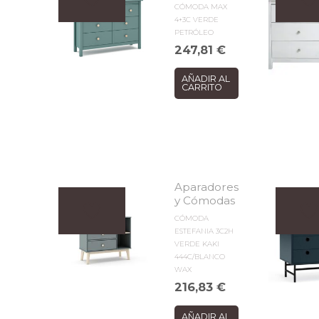
CÓMODA MAX
4+3C VERDE
PETRÓLEO
247,81
€
AÑADIR AL
CARRITO
Aparadores
y Cómodas
CÓMODA
ESTEFANIA 3C2H
VERDE KAKI
444C/BLANCO
WAX
216,83
€
AÑADIR AL