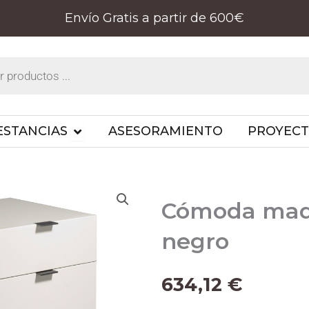
Envío Gratis a partir de 600€
PRODUCTOS
OPEN ESTANCIAS
ESTANCIAS
ASESORAMIENTO
PROYEC
Cómoda made
negro
634,12
€