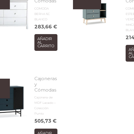
Cómodas
Có
COMODA
COM
BERNA 6C
ESTE
BLANCO
VERD
444C
283,66
€
BLA
21
AÑADIR
AL
CARRITO
AÑ
AL
CA
Cajoneras
y
Cómodas
Cajonera de
MDF Lacado –
Colección
Punto
505,73
€
AÑADIR