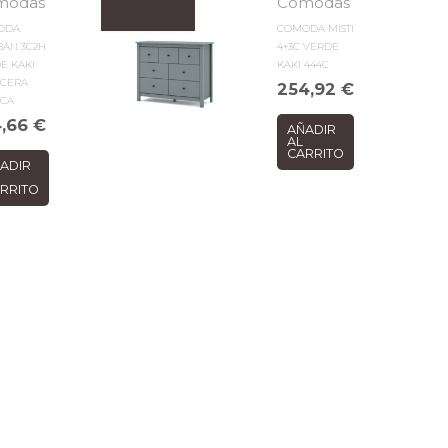
modas
Cómodas
ODA
COMODA MISTI
BAN 3C2H
4+3C VERDE
E KAKI
KAKI 444C
/CERA
254,92
€
NCA
4,66
€
AÑADIR
AL
CARRITO
ADIR
RRITO