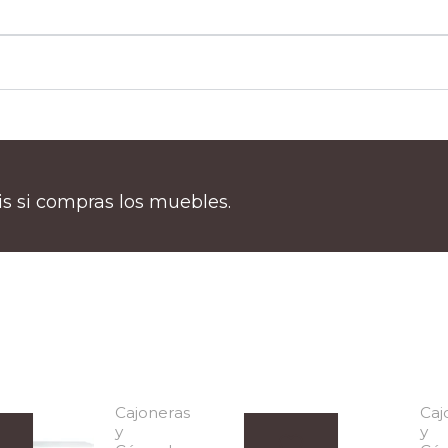
tis si compras los muebles.
Cajoneras
Caj
y
y