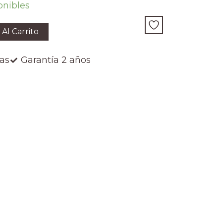
onibles
 Al Carrito
ías
Garantía 2 años