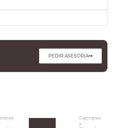
PEDIR ASESORIA
oneras
Cajoneras
y