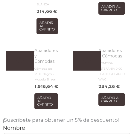
BLANCA
AÑADIR AL
CARRITO
214,66
€
AÑADIR
AL
CARRITO
Aparadores
Aparadores
y
y Cómodas
Cómodas
CÓMODA
Cómoda de
ESTEFANIA 2+2C
MDF Negro –
BLANCO/BLANCO
Modelo Bilzen
WAX
1.916,64
€
234,26
€
AÑADIR
AÑADIR AL
AL
CARRITO
CARRITO
¡Suscribete para obtener un 5% de descuento!
Nombre