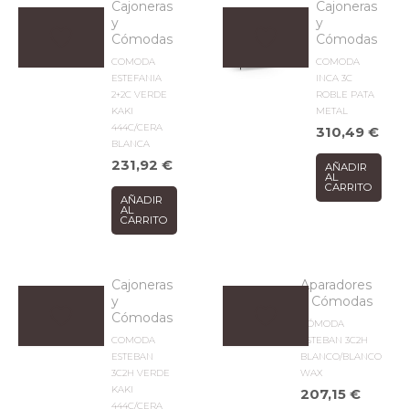
Cajoneras
Cajoneras
y
y
Cómodas
Cómodas
COMODA
COMODA
ESTEFANIA
INCA 3C
2+2C VERDE
ROBLE PATA
KAKI
METAL
444C/CERA
310,49
€
BLANCA
231,92
€
AÑADIR
AL
CARRITO
AÑADIR
AL
CARRITO
Cajoneras
Aparadores
y
y Cómodas
Cómodas
CÓMODA
COMODA
ESTEBAN 3C2H
ESTEBAN
BLANCO/BLANCO
3C2H VERDE
WAX
KAKI
207,15
€
444C/CERA