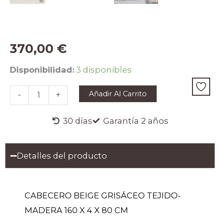
370,00
€
CABECERO
Disponibilidad:
3 disponibles
BEIGE
GRISÁCEO
Añadir Al Carrito
-
+
TEJIDO-
MADERA
160
30 días
Garantía 2 años
X
4
X
Detalles del producto
80
CM
cantidad
CABECERO BEIGE GRISÁCEO TEJIDO-
MADERA 160 X 4 X 80 CM