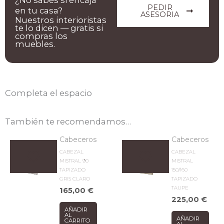
PEDIR
en tu casa?
ASESORIA
Nuestros interioristas
te lo dicen — gratis si
compras los
muebles.
Completa el espacio
También te recomendamos…
Cabeceros
Cabeceros
CABEZAL
CABEZAL
MISTRAL 90
MISTRAL
TAPIZADO
150/160
GRIS CLARO
TAPIZADO
TAUPE
165,00
€
225,00
€
AÑADIR
AL
AÑADIR
CARRITO
AL