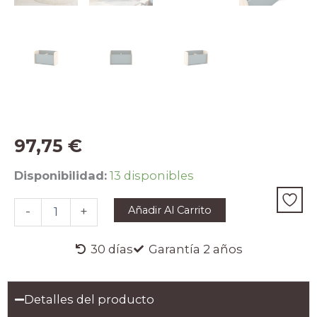
97,75
€
BAUL
Disponibilidad:
13 disponibles
ESTEBAN
2H
Añadir Al Carrito
-
+
VERDE
KAKI
444C/CERA
30 días
Garantía 2 años
BLANCA
cantidad
Detalles del producto