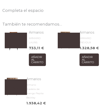
Completa el espacio
También te recomendamos…
Armarios
Armarios
ARMARIO
ARMARIO
LAURIS
TREVOUX
733,11
€
1.328,58
€
AÑADIR
AÑADIR
AL
AL
CARRITO
CARRITO
Armarios
Armario
madera de
mango Pepita
Beckley
1.938,42
€