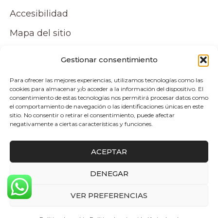
Accesibilidad
Mapa del sitio
Tu cuenta
Gestionar consentimiento
Para ofrecer las mejores experiencias, utilizamos tecnologías como las
Mi cuenta
cookies para almacenar y/o acceder a la información del dispositivo. El
consentimiento de estas tecnologías nos permitirá procesar datos como
Carrito
el comportamiento de navegación o las identificaciones únicas en este
sitio. No consentir o retirar el consentimiento, puede afectar
negativamente a ciertas características y funciones.
Pagos y envíos
ACEPTAR
Politica de envio y devoluciones
DENEGAR
0
Copyright © 2026 Atelier by Pepita Home |
VER PREFERENCIAS
Desarrollado por Alpelupe Soluciones