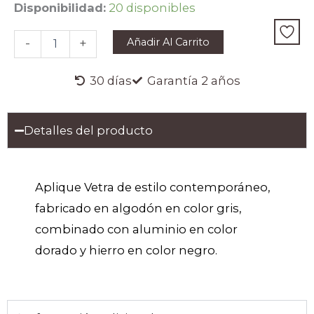
APLIQUE
Disponibilidad:
20 disponibles
VETRA
cantidad
Añadir Al Carrito
-
+
30 días
Garantía 2 años
Detalles del producto
Aplique Vetra de estilo contemporáneo,
fabricado en algodón en color gris,
combinado con aluminio en color
dorado y hierro en color negro.