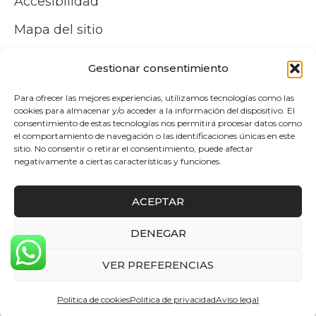
Accesibilidad
Mapa del sitio
Tu cuenta
Gestionar consentimiento
Para ofrecer las mejores experiencias, utilizamos tecnologías como las
Mi cuenta
cookies para almacenar y/o acceder a la información del dispositivo. El
consentimiento de estas tecnologías nos permitirá procesar datos como
Carrito
el comportamiento de navegación o las identificaciones únicas en este
sitio. No consentir o retirar el consentimiento, puede afectar
negativamente a ciertas características y funciones.
Pagos y envíos
ACEPTAR
Politica de envio y devoluciones
DENEGAR
0
Copyright © 2026 Atelier by Pepita Home |
VER PREFERENCIAS
Desarrollado por Alpelupe Soluciones
Politica de cookies
Politica de privacidad
Aviso legal