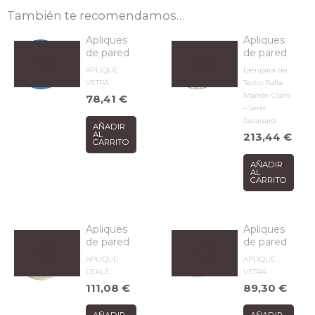
También te recomendamos…
Apliques
Apliques
de pared
de pared
APLIQUE
Lámpara de
VETRA
Techo Rafia
Marrón Claro
78,41
€
– Serie
Jacquard
AÑADIR
AL
213,44
€
CARRITO
AÑADIR
AL
CARRITO
Apliques
Apliques
de pared
de pared
APLIQUE
APLIQUE
CEKLE
VETRA
111,08
€
89,30
€