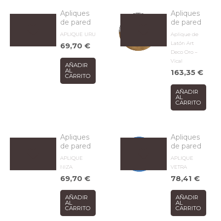
Apliques
Apliques
de pared
de pared
APLIQUE URU
Aplique de
Latón Art
69,70
€
Deco Oro –
Vical
AÑADIR
AL
163,35
€
CARRITO
AÑADIR
AL
CARRITO
Apliques
Apliques
de pared
de pared
APLIQUE
APLIQUE
NIZA
VETRA
69,70
€
78,41
€
AÑADIR
AÑADIR
AL
AL
CARRITO
CARRITO