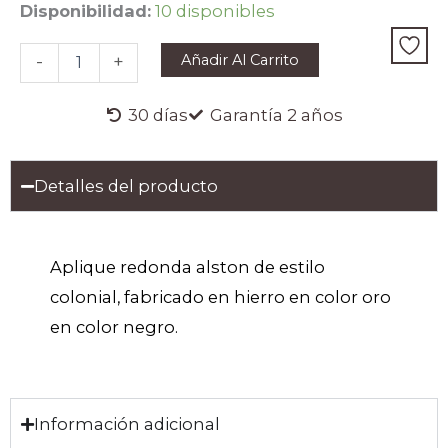
APLIQUE
Disponibilidad:
10 disponibles
ALSTON
cantidad
Añadir Al Carrito
-
+
30 días
Garantía 2 años
Detalles del producto
Aplique redonda alston de estilo
colonial, fabricado en hierro en color oro
en color negro.
Información adicional