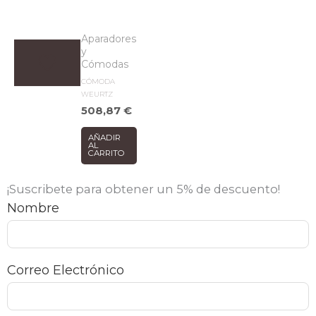
Aparadores
y
Cómodas
CÓMODA
WEURTZ
508,87
€
AÑADIR
AL
CARRITO
¡Suscribete para obtener un 5% de descuento!
Nombre
Correo Electrónico