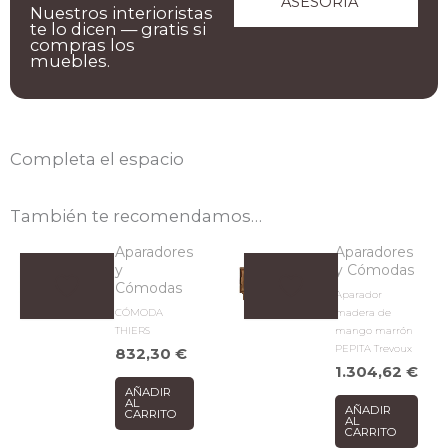
ASESORIA
Nuestros interioristas
te lo dicen — gratis si
compras los
muebles.
Completa el espacio
También te recomendamos…
Aparadores
Aparadores
y
y Cómodas
Cómodas
Aparador
CÓMODA
madera de
THIERS
mango marrón
PEPITA Trevoux
832,30
€
1.304,62
€
AÑADIR
AL
AÑADIR
CARRITO
AL
CARRITO