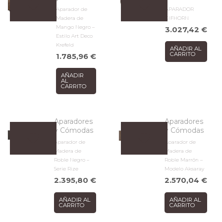
Aparador de
APARADOR
Madera de
GIFHORN
Mango Negro –
3.027,42
€
Estilo Art Deco
Krefeld
AÑADIR AL
CARRITO
1.785,96
€
AÑADIR
AL
CARRITO
Aparadores
Aparadores
y Cómodas
y Cómodas
Aparador de
Aparador de
Madera de
Madera de
Roble Negro –
Roble Marrón –
Serie Rize
Modelo Aksaray
2.395,80
€
2.570,04
€
AÑADIR AL
AÑADIR AL
CARRITO
CARRITO