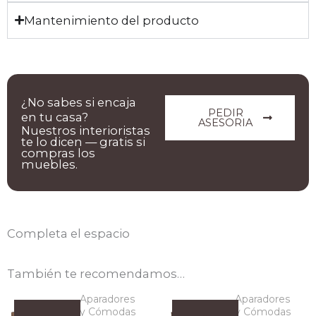
Mantenimiento del producto
¿No sabes si encaja
PEDIR
en tu casa?
ASESORIA
Nuestros interioristas
te lo dicen — gratis si
compras los
muebles.
Completa el espacio
También te recomendamos…
Aparadores
Aparadores
y Cómodas
y Cómodas