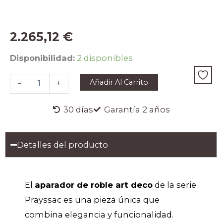
2.265,12
€
Aparador
Disponibilidad:
2 disponibles
de
Roble
Añadir Al Carrito
-
+
Crema
-
Serie
30 días
Garantía 2 años
Prayssac
cantidad
Detalles del producto
El
aparador de roble art deco
de la serie
Prayssac es una pieza única que
combina elegancia y funcionalidad.