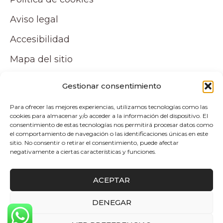
Aviso legal
Accesibilidad
Mapa del sitio
Tu cuenta
Gestionar consentimiento
Para ofrecer las mejores experiencias, utilizamos tecnologías como las
Mi cuenta
cookies para almacenar y/o acceder a la información del dispositivo. El
consentimiento de estas tecnologías nos permitirá procesar datos como
Carrito
el comportamiento de navegación o las identificaciones únicas en este
sitio. No consentir o retirar el consentimiento, puede afectar
negativamente a ciertas características y funciones.
Pagos y envíos
ACEPTAR
Politica de envio y devoluciones
DENEGAR
0