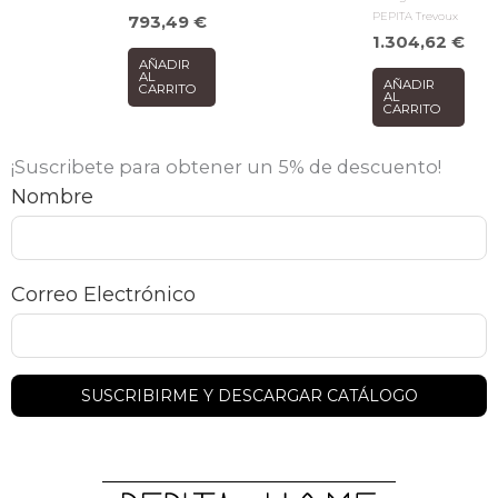
PEPITA Trevoux
793,49
€
1.304,62
€
AÑADIR
AL
AÑADIR
CARRITO
AL
CARRITO
¡Suscribete para obtener un 5% de descuento!
Nombre
Correo Electrónico