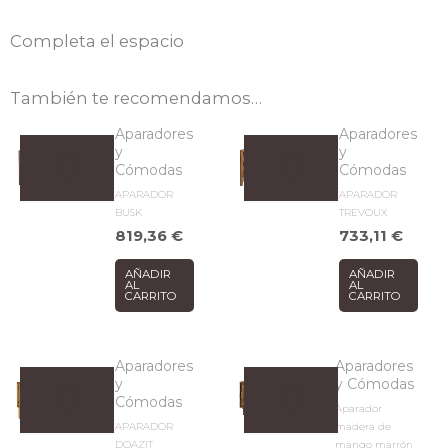
Completa el espacio
También te recomendamos…
Aparadores
Aparadores
y
y
Cómodas
Cómodas
APARADOR
APARADOR
BUSK
TREVOUX
819,36
€
733,11
€
AÑADIR
AÑADIR
AL
AL
CARRITO
CARRITO
Aparadores
Aparadores
y
y Cómodas
Cómodas
Aparador
APARADOR
madera de
DOAZIT
mango marrón