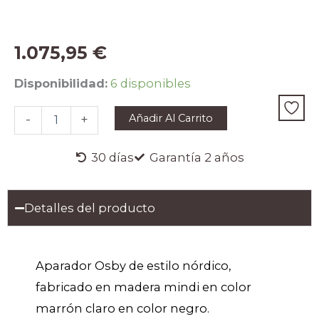
1.075,95
€
APARADOR
Disponibilidad:
6 disponibles
OSBY
cantidad
Añadir Al Carrito
-
+
30 días
Garantía 2 años
Detalles del producto
Aparador Osby de estilo nórdico,
fabricado en madera mindi en color
marrón claro en color negro.