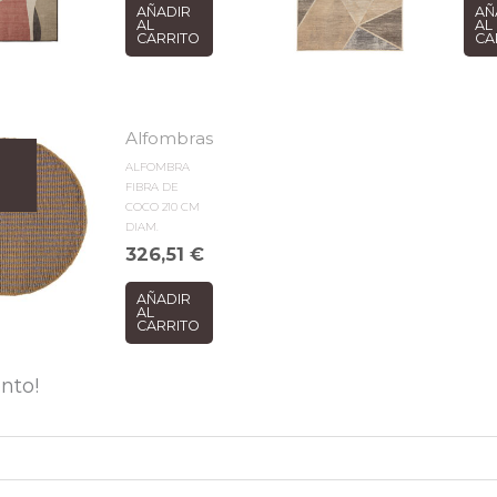
AÑADIR
AÑ
AL
AL
CARRITO
CA
Alfombras
ALFOMBRA
FIBRA DE
COCO 210 CM
DIAM.
326,51
€
AÑADIR
AL
CARRITO
nto!