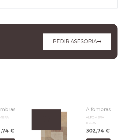
PEDIR ASESORIA
ombras
Alfombras
MBRA
ALFOMBRA
IDARA
2,74
€
302,74
€