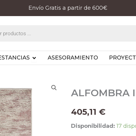
Envío Gratis a partir de 600€
PRODUCTOS
OPEN ESTANCIAS
ESTANCIAS
ASESORAMIENTO
PROYEC
ALFOMBRA I
405,11
€
ALFOMBRA
Disponibilidad:
17 disp
ILSE