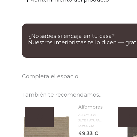
¿No sabes si encaja en tu casa?
Nuestros interioristas te lo dicen — gra
Completa el espacio
También te recomendamos…
Alfombras
ALFOMBRA
JUTE NATURAL
120X60 CM
49,33
€