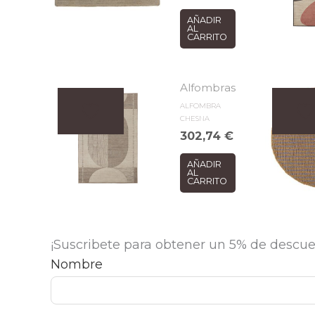
AÑADIR
AL
CARRITO
Alfombras
ALFOMBRA
CHESNA
302,74
€
AÑADIR
AL
CARRITO
¡Suscribete para obtener un 5% de descue
Nombre