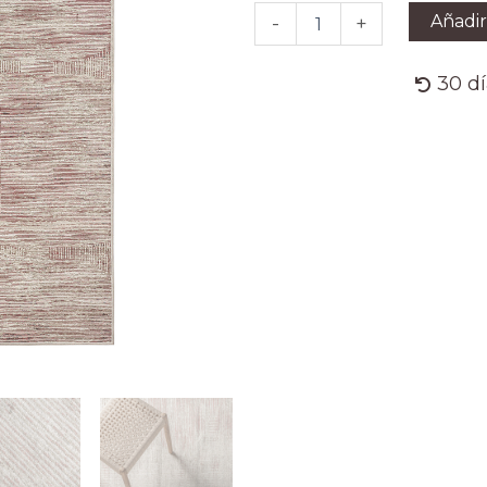
cantidad
Añadir
-
+
30 d