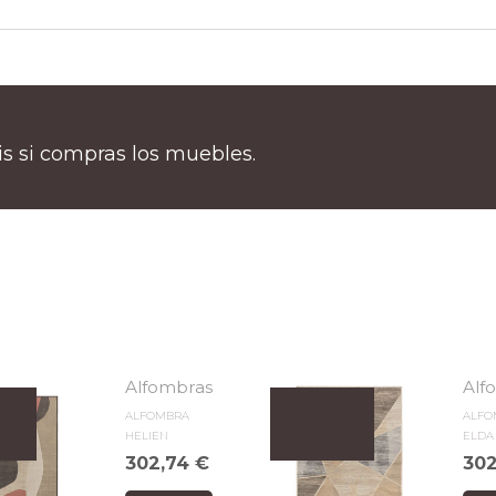
tis si compras los muebles.
Alfombras
Alf
ALFOMBRA
ALFO
HELIEN
ELDA
302,74
€
30