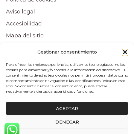
Aviso legal
Accesibilidad
Mapa del sitio
Tu cuenta
Gestionar consentimiento
Para ofrecer las mejores experiencias, utilizamos tecnologías como las
Mi cuenta
cookies para almacenar y/o acceder a la información del dispositivo. El
consentimiento de estas tecnologías nos permitirá procesar datos como
Carrito
el comportamiento de navegación o las identificaciones únicas en este
sitio. No consentir o retirar el consentimiento, puede afectar
negativamente a ciertas características y funciones.
Pagos y envíos
ACEPTAR
Politica de envio y devoluciones
DENEGAR
0