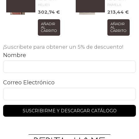
HELIEN
PAMELA
302,74
€
213,44
€
AÑADIR
AÑADIR
AL
AL
CARRITO
CARRITO
¡Suscribete para obtener un 5% de descuento!
Nombre
Correo Electrónico