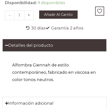
ALFOMBRA
Disponibilidad:
9 disponibles
GIENNAH
cantidad
Añadir Al Carrito
-
+
30 días
Garantía 2 años
Detalles del producto
Alfombra Giennah de estilo
contemporáneo, fabricado en viscosa en
color tonos neutros.
Información adicional