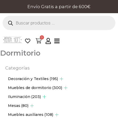
Ir
Envío Gratis a partir de 600€
al
Búsqueda
contenido
de
productos
0
Cart
Dormitorio
Categorías
Decoración y Textiles
(195)
Muebles de dormitorio
(300)
Iluminación
(203)
Mesas
(80)
Muebles auxiliares
(108)