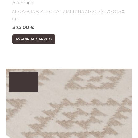
Alfombras
ALFOMBRA BLANCO NATURAL LANA-ALGODÓN 200 X 300
CM
375,00
€
AÑADIR AL CARRITO