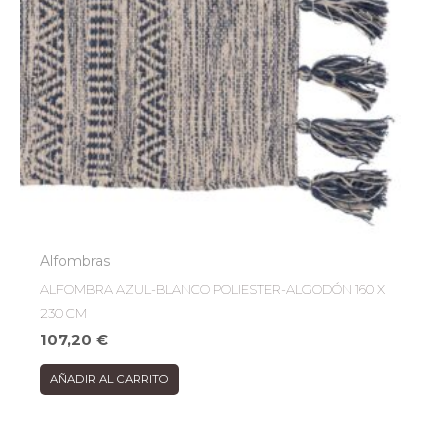
Alfombras
ALFOMBRA AZUL-BLANCO POLIESTER-ALGODÓN 160 X
230 CM
107,20
€
AÑADIR AL CARRITO