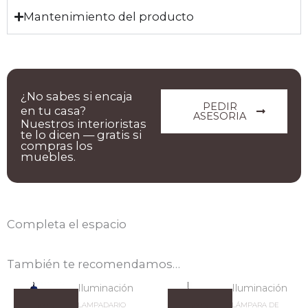
Mantenimiento del producto
¿No sabes si encaja
PEDIR
en tu casa?
ASESORIA
Nuestros interioristas
te lo dicen — gratis si
compras los
muebles.
Completa el espacio
También te recomendamos…
Iluminación
Iluminación
LAMPADARIO
LÁMPARA DE