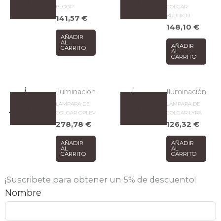
BLOOP
COLGAR
BRUNICO
141,57
€
148,10
€
AÑADIR
AL
AÑADIR
CARRITO
AL
CARRITO
Iluminación
Iluminación
LÁMPARA DE
LÁMPARA DE
COLGAR OPLEV
COLGAR LYRA
278,78
€
126,32
€
AÑADIR
AÑADIR
AL
AL
CARRITO
CARRITO
¡Suscribete para obtener un 5% de descuento!
Nombre