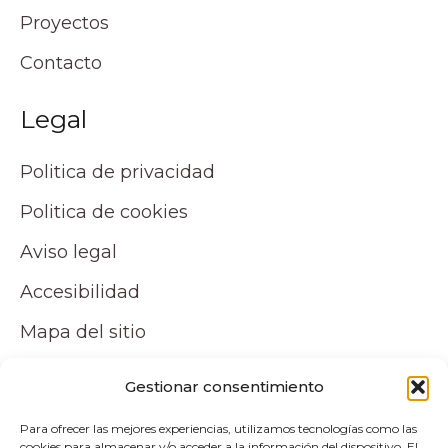
Proyectos
Contacto
Legal
Politica de privacidad
Politica de cookies
Aviso legal
Accesibilidad
Mapa del sitio
Tu cuenta
Gestionar consentimiento
Para ofrecer las mejores experiencias, utilizamos tecnologías como las
Mi cuenta
cookies para almacenar y/o acceder a la información del dispositivo. El