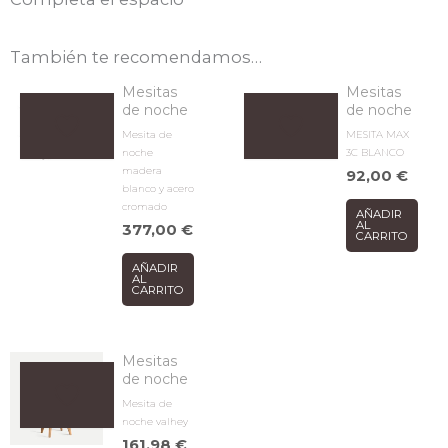
También te recomendamos…
Mesitas
Mesitas
de noche
de noche
Mesita de
MESITA MAX
noche
3C BLANCO
madera
92,00
€
blanco y acero
cromado
AÑADIR
AL
377,00
€
CARRITO
AÑADIR
AL
CARRITO
Mesitas
de noche
Mesita de
noche valhey
161,98
€