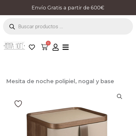
Ir
Envío Gratis a partir de 600€
al
Búsqueda
contenido
de
productos
0
Cart
Mesita de noche polipiel, nogal y base
acero pulido