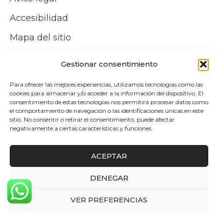
Accesibilidad
Mapa del sitio
Tu cuenta
Gestionar consentimiento
Para ofrecer las mejores experiencias, utilizamos tecnologías como las
Mi cuenta
cookies para almacenar y/o acceder a la información del dispositivo. El
consentimiento de estas tecnologías nos permitirá procesar datos como
Carrito
el comportamiento de navegación o las identificaciones únicas en este
sitio. No consentir o retirar el consentimiento, puede afectar
negativamente a ciertas características y funciones.
Pagos y envíos
ACEPTAR
Politica de envio y devoluciones
DENEGAR
0
Copyright © 2026 Atelier by Pepita Home |
VER PREFERENCIAS
Desarrollado por Alpelupe Soluciones