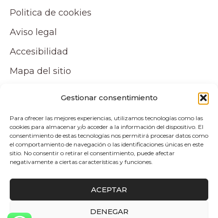
Politica de cookies
Aviso legal
Accesibilidad
Mapa del sitio
Tu cuenta
Gestionar consentimiento
Para ofrecer las mejores experiencias, utilizamos tecnologías como las
Mi cuenta
cookies para almacenar y/o acceder a la información del dispositivo. El
consentimiento de estas tecnologías nos permitirá procesar datos como
Carrito
el comportamiento de navegación o las identificaciones únicas en este
sitio. No consentir o retirar el consentimiento, puede afectar
negativamente a ciertas características y funciones.
Pagos y envíos
ACEPTAR
Politica de envio y devoluciones
DENEGAR
0