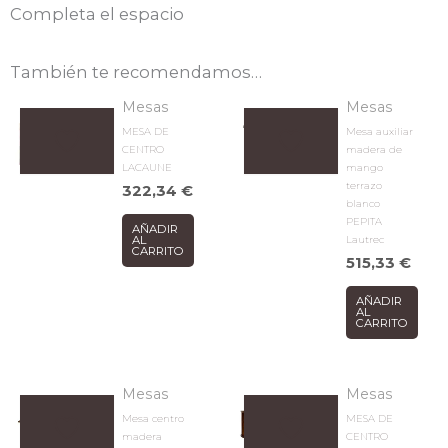
Completa el espacio
También te recomendamos…
Mesas
Mesas
MESA DE
Mesa auxiliar
CENTRO
madera de
LACAUNE
mango
terrazo
322,34
€
blanco
PEPITA
AÑADIR
Lautrec
AL
CARRITO
515,33
€
AÑADIR
AL
CARRITO
Mesas
Mesas
Mesa centro
MESA DE
madera
CENTRO