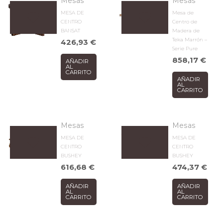
Mesas
Mesas
MESA DE
Mesa de
CENTRO
Centro de
BANSAT
Madera de
Teka Marrón –
426,93
€
Serie Pure
858,17
€
AÑADIR
AL
CARRITO
AÑADIR
AL
CARRITO
Mesas
Mesas
MESA DE
MESA DE
CENTRO
CENTRO
BUSHEY
BUSHEY
616,68
€
474,37
€
AÑADIR
AÑADIR
AL
AL
CARRITO
CARRITO