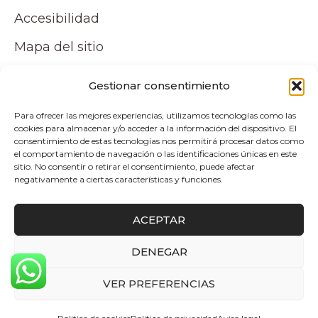
Accesibilidad
Mapa del sitio
Tu cuenta
Gestionar consentimiento
Para ofrecer las mejores experiencias, utilizamos tecnologías como las
Mi cuenta
cookies para almacenar y/o acceder a la información del dispositivo. El
consentimiento de estas tecnologías nos permitirá procesar datos como
Carrito
el comportamiento de navegación o las identificaciones únicas en este
sitio. No consentir o retirar el consentimiento, puede afectar
negativamente a ciertas características y funciones.
Pagos y envíos
ACEPTAR
Politica de envio y devoluciones
DENEGAR
0
Copyright © 2026 Atelier by Pepita Home |
VER PREFERENCIAS
Desarrollado por Alpelupe Soluciones