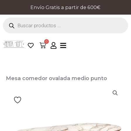
Ir
Envío Gratis a partir de 600€
al
Búsqueda
contenido
de
productos
0
Cart
Mesa comedor ovalada medio punto
mármol porcelánico y nogal