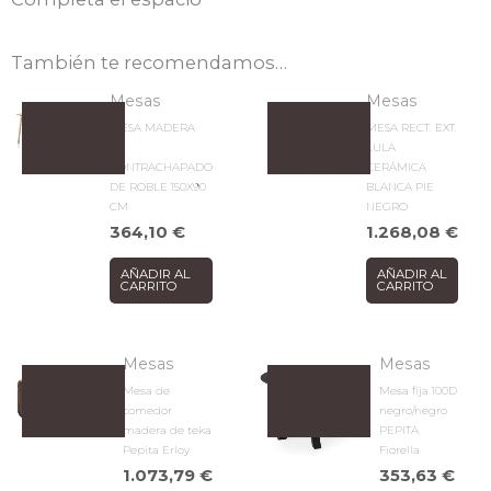
También te recomendamos…
Mesas
Mesas
MESA MADERA
MESA RECT. EXT.
DE
LULA
CONTRACHAPADO
CERÁMICA
DE ROBLE 150X90
BLANCA PIE
CM
NEGRO
364,10
€
1.268,08
€
AÑADIR AL
AÑADIR AL
CARRITO
CARRITO
Mesas
Mesas
Mesa de
Mesa fija 100D
comedor
negro/negro
madera de teka
PEPITA
Pepita Erloy
Fiorella
1.073,79
€
353,63
€