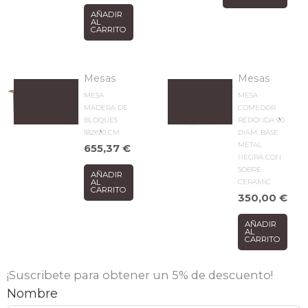
AÑADIR
AL
CARRITO
Mesas
Mesas
MESA
MESA
MADERA DE
COMEDOR
BLOQUES
REDONDA 90
182X90 CM
DIAM. BASE
METAL
655,37
€
NEGRA CON
SOBRE
AÑADIR
CERAMIC
AL
CARRITO
350,00
€
AÑADIR
AL
CARRITO
¡Suscribete para obtener un 5% de descuento!
Nombre