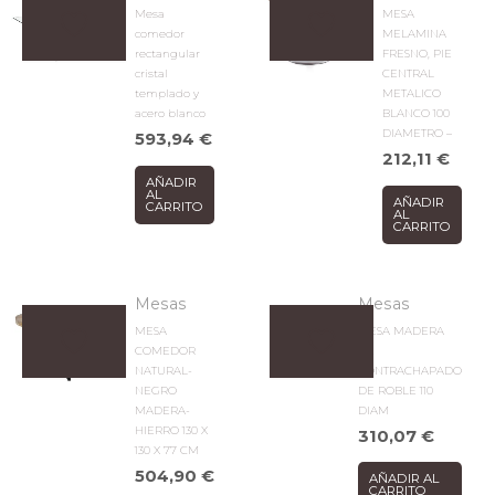
Mesa
MESA
comedor
MELAMINA
rectangular
FRESNO, PIE
cristal
CENTRAL
templado y
METALICO
acero blanco
BLANCO 100
DIAMETRO –
593,94
€
212,11
€
AÑADIR
AL
AÑADIR
CARRITO
AL
CARRITO
Mesas
Mesas
MESA
MESA MADERA
COMEDOR
DE
NATURAL-
CONTRACHAPADO
NEGRO
DE ROBLE 110
MADERA-
DIAM
HIERRO 130 X
310,07
€
130 X 77 CM
504,90
€
AÑADIR AL
CARRITO