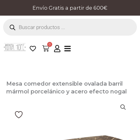
Ir
Envío Gratis a partir de 600€
al
Búsqueda
contenido
de
productos
0
Cart
Mesa comedor extensible ovalada barril
mármol porcelánico y acero efecto nogal
Pepita